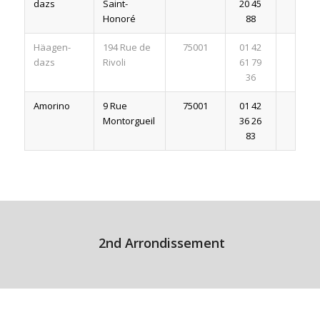
dazs
Saint-
20 45
Honoré
88
Häagen-
194 Rue de
75001
01 42
dazs
Rivoli
61 79
36
Amorino
9 Rue
75001
01 42
Montorgueil
36 26
83
2nd Arrondissement