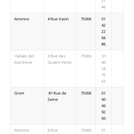
57
46
Amorino
4 Rue Vavin
75006
01
42
22
66
86
Gelato del
3 Rue des
75006
01
marchese
Quatre Vents
46
34
75
63
Grom
81 Rue de
75006
01
Seine
40
46
92
60
Amorino
6 Rue
75006
01