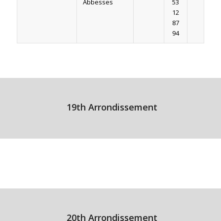
Abbesses
53
12
87
94
19th Arrondissement
20th Arrondissement