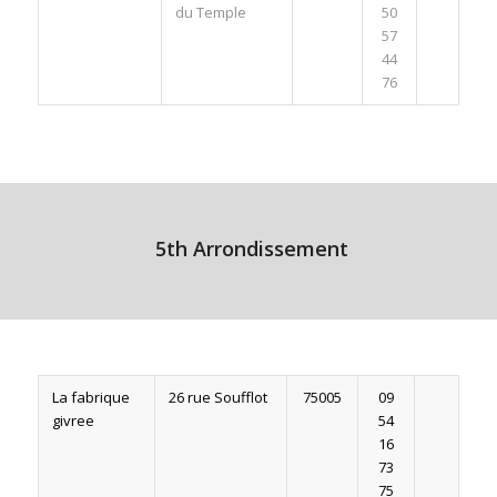
du Temple
50
57
44
76
5th Arrondissement
La fabrique
26 rue Soufflot
75005
09
givree
54
16
73
75