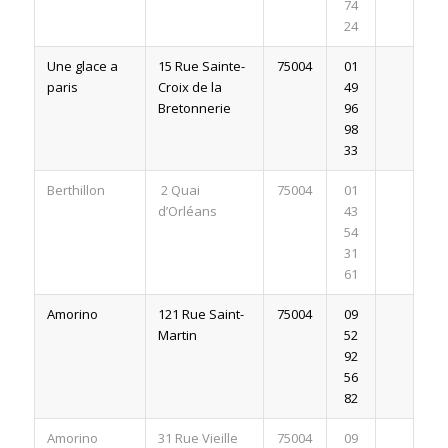
74
24
Une glace a
15 Rue Sainte-
75004
01
paris
Croix de la
49
Bretonnerie
96
98
33
Berthillon
2 Quai
75004
01
d’Orléans
43
54
31
61
Amorino
121 Rue Saint-
75004
09
Martin
52
92
56
82
Amorino
31 Rue Vieille
75004
09