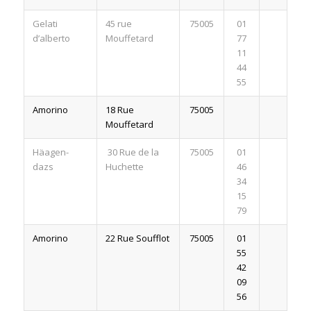
Gelati
45 rue
75005
01
d’alberto
Mouffetard
77
11
44
55
Amorino
18 Rue
75005
Mouffetard
Häagen-
30 Rue de la
75005
01
dazs
Huchette
46
34
15
79
Amorino
22 Rue Soufflot
75005
01
55
42
09
56