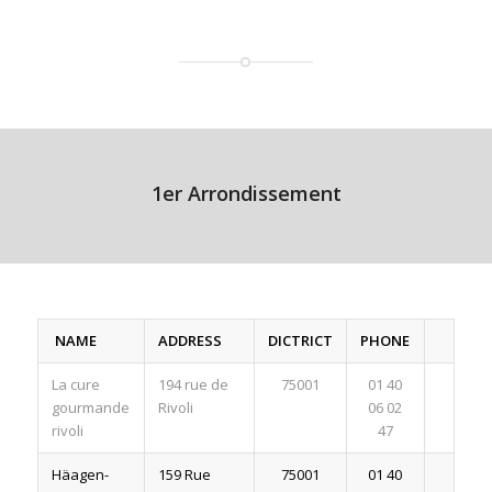
1er Arrondissement
NAME
ADDRESS
DICTRICT
PHONE
La cure
194 rue de
75001
01 40
gourmande
Rivoli
06 02
rivoli
47
Häagen-
159 Rue
75001
01 40