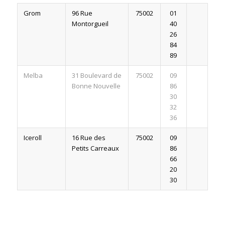
Grom
96 Rue
75002
01
Montorgueil
40
26
84
89
Melba
31 Boulevard de
75002
09
Bonne Nouvelle
86
30
32
36
Iceroll
16 Rue des
75002
09
Petits Carreaux
86
66
20
30