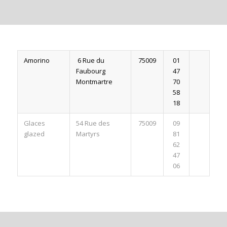
Amorino
6 Rue du
75009
01
Faubourg
47
Montmartre
70
58
18
Glaces
54 Rue des
75009
09
glazed
Martyrs
81
62
47
06