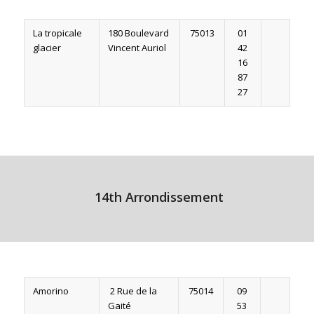
La tropicale
180 Boulevard
75013
01
glacier
Vincent Auriol
42
16
87
27
14th Arrondissement
Amorino
2 Rue de la
75014
09
Gaité
53