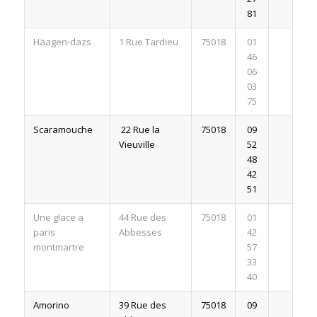
81
Häagen-dazs
1 Rue Tardieu
75018
01
46
06
03
75
Scaramouche
22 Rue la
75018
09
Vieuville
52
48
42
51
Une glace a
44 Rue des
75018
01
paris
Abbesses
42
montmartre
57
33
40
Amorino
39 Rue des
75018
09