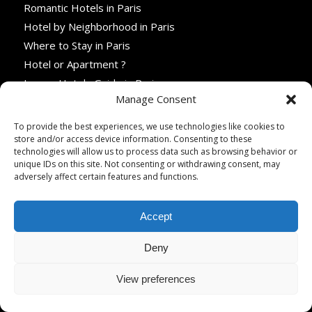
Romantic Hotels in Paris
Hotel by Neighborhood in Paris
Where to Stay in Paris
Hotel or Apartment ?
Luxury Hotels Guide in Paris
Manage Consent
Choosing a Hotel Near Public Transport
View All Travel Guides →
To provide the best experiences, we use technologies like cookies to
store and/or access device information. Consenting to these
technologies will allow us to process data such as browsing behavior or
WHERE TO EAT
unique IDs on this site. Not consenting or withdrawing consent, may
adversely affect certain features and functions.
Traditional French
Bistros
Accept
Michelin Restaurants
Family Restaurants
Deny
Rooftops
Wine Bars
View preferences
Cafés & Pastries