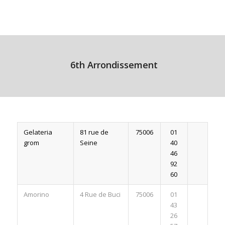
6th Arrondissement
Gelateria
81 rue de
75006
01
grom
Seine
40
46
92
60
Amorino
4 Rue de Buci
75006
01
43
26