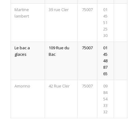
Martine
39 rue Cler
75007
01
lambert
45
51
25
30
Le bac a
109 Rue du
75007
01
glaces
Bac
45
48
87
65
Amorino
42 Rue Cler
75007
09
84
54
33
32