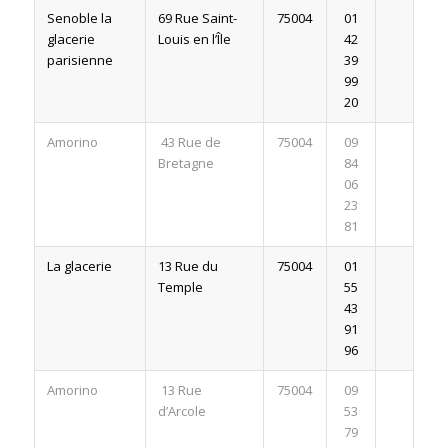
Senoble la
69 Rue Saint-
75004
01
glacerie
Louis en l’Île
42
parisienne
39
99
20
Amorino
43 Rue de
75004
09
Bretagne
84
06
23
81
La glacerie
13 Rue du
75004
01
Temple
55
43
91
96
Amorino
13 Rue
75004
09
d’Arcole
53
79