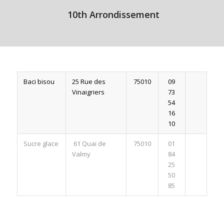
10th Arrondissement
Baci bisou
25 Rue des
75010
09
Vinaigriers
73
54
16
10
Sucre glace
61 Quai de
75010
01
Valmy
84
25
50
85