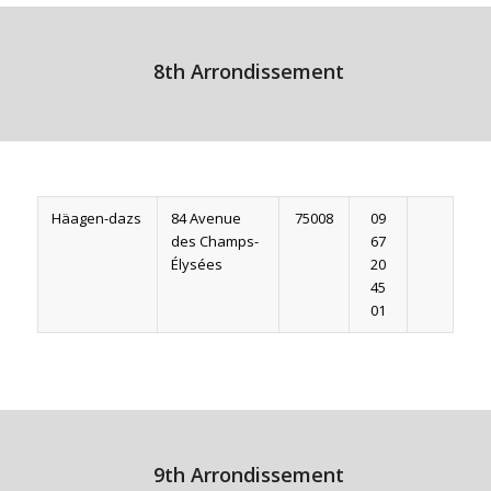
8th Arrondissement
Häagen-dazs
84 Avenue
75008
09
des Champs-
67
Élysées
20
45
01
9th Arrondissement