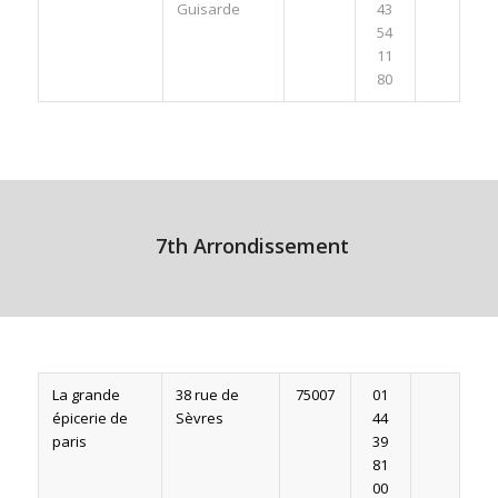
Guisarde
43
54
11
80
7th Arrondissement
La grande
38 rue de
75007
01
épicerie de
Sèvres
44
paris
39
81
00