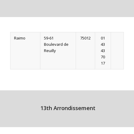
Raimo
59-61
75012
01
Boulevard de
43
Reuilly
43
70
17
13th Arrondissement