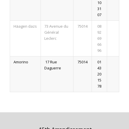
10
31
07
Häagen dazs
73 Avenue du
75014
08
Général
92
Leclerc
69
66
96
Amorino
17 Rue
75014
01
Daguerre
43
20
15
78