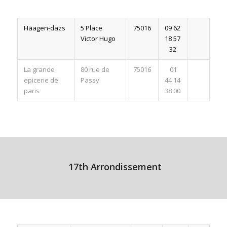
Häagen-dazs
5 Place
75016
09 62
Victor Hugo
18 57
32
La grande
80 rue de
75016
01
epicerie de
Passy
44 14
paris
38 00
17th Arrondissement