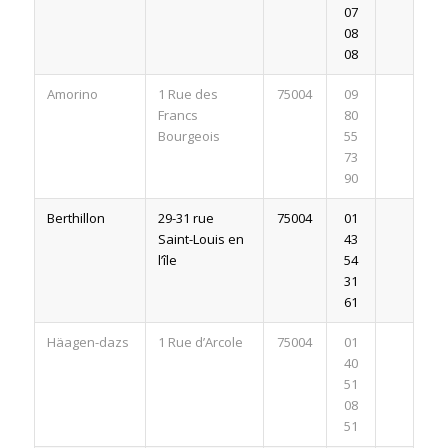
07
08
08
Amorino
1 Rue des
75004
09
Francs
80
Bourgeois
55
73
90
Berthillon
29-31 rue
75004
01
Saint-Louis en
43
l’île
54
31
61
Häagen-dazs
1 Rue d’Arcole
75004
01
40
51
08
51